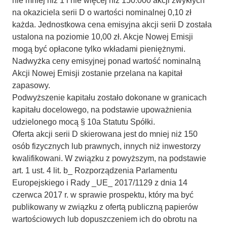
nie mniej niż 1 i nie więcej niż 150.000 akcji zwykłych
na okaziciela serii D o wartości nominalnej 0,10 zł
każda. Jednostkowa cena emisyjna akcji serii D została
ustalona na poziomie 10,00 zł. Akcje Nowej Emisji
mogą być opłacone tylko wkładami pieniężnymi.
Nadwyżka ceny emisyjnej ponad wartość nominalną
Akcji Nowej Emisji zostanie przelana na kapitał
zapasowy.
Podwyższenie kapitału zostało dokonane w granicach
kapitału docelowego, na podstawie upoważnienia
udzielonego mocą § 10a Statutu Spółki.
Oferta akcji serii D skierowana jest do mniej niż 150
osób fizycznych lub prawnych, innych niż inwestorzy
kwalifikowani. W związku z powyższym, na podstawie
art. 1 ust. 4 lit. b_ Rozporządzenia Parlamentu
Europejskiego i Rady _UE_ 2017/1129 z dnia 14
czerwca 2017 r. w sprawie prospektu, który ma być
publikowany w związku z ofertą publiczną papierów
wartościowych lub dopuszczeniem ich do obrotu na